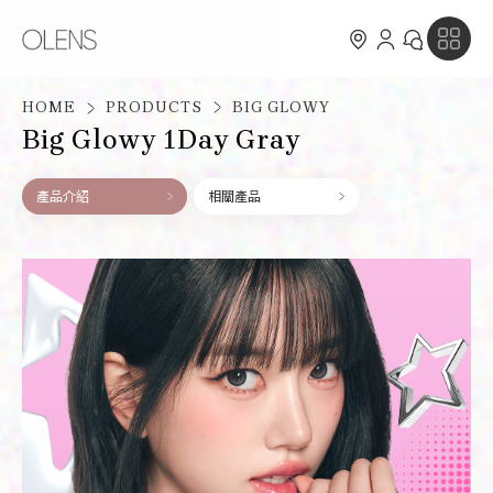
HOME
PRODUCTS
BIG GLOWY
Big Glowy 1Day Gray
產品介紹
相關產品
OLENS X MEOVV
NEWS
PRODUCTS
新品消息
ABOUT
活動消息
OLENS X MEOVV
MEMBERSHIP
探索全系列
認識 OLENS
CUSTOMER SERVICE
日拋系列
銷售據點
會員介紹與權益
FOLLOW US
月拋系列
會員點數兌禮計劃
常見問題
會員條款說明
聯絡我們
Line@