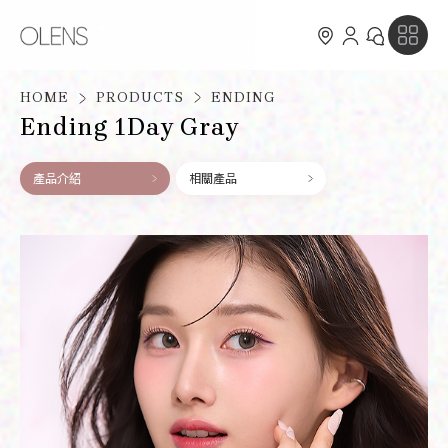
HOME
PRODUCTS
ENDING
Ending 1Day Gray
產品介紹
相關產品
OLENS X MEOVV
NEWS
PRODUCTS
新品消息
ABOUT
活動消息
OLENS X MEOVV
MEMBERSHIP
探索全系列
認識 OLENS
CUSTOMER SERVICE
日拋系列
銷售據點
會員介紹與權益
FOLLOW US
月拋系列
會員點數兌禮計劃
常見問題
會員條款說明
聯絡我們
Line@